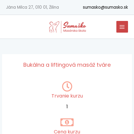
Preskočiť
Jána Milca 27, 010 01, Žilina
sumasko@sumasko.sk
na
obsah
Bukálna a liftingová masáž tváre
Trvanie kurzu
1
Cena kurzu