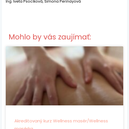
Ing. Iveta Psocíková, Simona Perinayová
Mohlo by vás zaujímať:
Akreditovaný kurz Wellness masér/Wellness
masérka