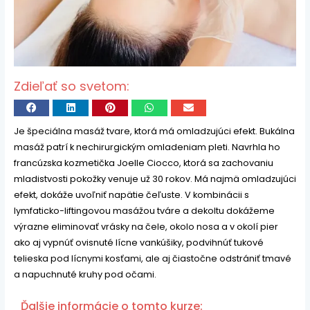
Zdieľať so svetom:
Je špeciálna masáž tvare, ktorá má omladzujúci efekt. Bukálna
masáž patrí k nechirurgickým omladeniam pleti. Navrhla ho
francúzska kozmetička Joelle Ciocco, ktorá sa zachovaniu
mladistvosti pokožky venuje už 30 rokov. Má najmä omladzujúci
efekt, dokáže uvoľniť napätie čeľuste. V kombinácii s
lymfaticko-liftingovou masážou tváre a dekoltu dokážeme
výrazne eliminovať vrásky na čele, okolo nosa a v okolí pier
ako aj vypnúť ovisnuté lícne vankúšiky, podvihnúť tukové
telieska pod lícnymi kosťami, ale aj čiastočne odstrániť tmavé
a napuchnuté kruhy pod očami.
Ďalšie informácie o tomto kurze: