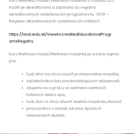
Kurz Wellness masér/Wellness masérka v rozsahu 320
hodín je akreditovaný a zapísaný do registra
akreditovaných vzdelávacích programov tu : ISVD –
Register akreditovaných vzdelávacích inštitúcií.
https://isvd.iedu.sk/
ViewAccreditedEducationalProgr
amsRegistry
Kurz Wellness masér/Wellness masérka je určený najmä
pre:
ľudí, ktorí sa chcú naučiť profesionálne masáže,
začiatočníkov bez predchádzajúcich skúseností,
záujemcov o prácu vo wellness centrách,
hoteloch alebo spa,
ľudí, ktorí si chcú otvoriť vlastnú masérsku živnosť,
pracovníkov v oblasti zdravia, športu či
relaxačných služieb.