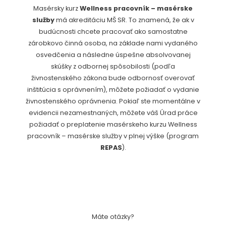
Masérsky kurz
Wellness pracovník – masérske
služby
má akreditáciu MŠ SR. To znamená, že ak v
budúcnosti chcete pracovať ako samostatne
zárobkovo činná osoba, na základe nami vydaného
osvedčenia a následne úspešne absolvovanej
skúšky z odbornej spôsobilosti (podľa
živnostenského zákona bude odbornosť overovať
inštitúcia s oprávnením), môžete požiadať o vydanie
živnostenského oprávnenia. Pokiaľ ste momentálne v
evidencii nezamestnaných, môžete váš Úrad práce
požiadať o preplatenie masérskeho kurzu Wellness
pracovník – masérske služby v plnej výške (program
REPAS
).
Máte otázky?