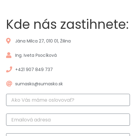
Kde nás zastihnete:
Jána Milca 27, 010 01, Žilina
Ing. Iveta Psocíková
+421 907 849 737
sumasko@sumasko.sk
M
e
n
o
E
m
a
i