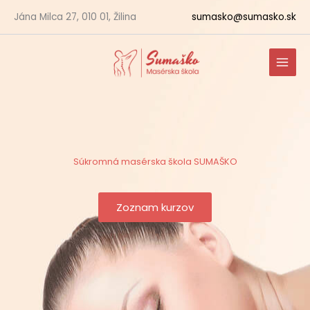
Preskočiť
Jána Milca 27, 010 01, Žilina
sumasko@sumasko.sk
na
obsah
Súkromná masérska škola SUMAŠKO
Zoznam kurzov