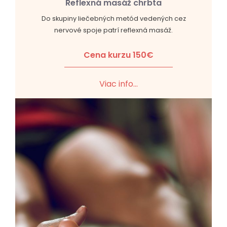
Reflexná masáž chrbta
Do skupiny liečebných metód vedených cez
nervové spoje patrí reflexná masáž.
Cena kurzu 150€
Viac info...