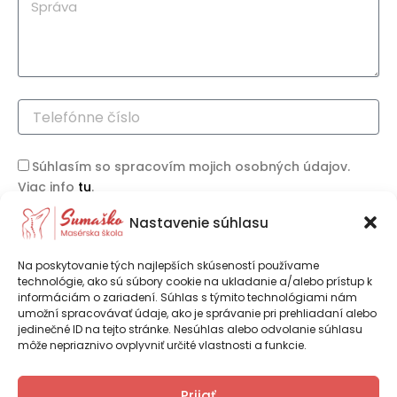
S
l
p
r
á
v
a
T
e
l
e
Súhlasím so spracovím mojich osobných údajov.
f
Viac info
tu
.
ó
n
Nastavenie súhlasu
Na poskytovanie tých najlepších skúseností používame
technológie, ako sú súbory cookie na ukladanie a/alebo prístup k
informáciám o zariadení. Súhlas s týmito technológiami nám
umožní spracovávať údaje, ako je správanie pri prehliadaní alebo
Odoslať
jedinečné ID na tejto stránke. Nesúhlas alebo odvolanie súhlasu
môže nepriaznivo ovplyvniť určité vlastnosti a funkcie.
Ing. Iveta Psocíková – SUMAŠKO je
Prijať