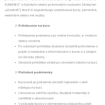
SUMAŠKO” a fyzickými alebo právnickými osobami (ďalej len
„účastník“), ktoré si objednávajú vzdelávacie kurzy, semináre,
webináre alebo iné služby.
Prihlásenie na kurz
Prihlásenie prebieha cez online formulár, e-mailom
alebo osobne.
Po odoslaní prihlášky dostane účastník potvrdenie o
prijatí a následne s informáciami o kurze a s údajmi
na úhradu zálohy.
Záväzná prihláška vzniká po uhradení zálohy na kurz.
Platobné podmienky
Kurzovné je potrebné uhradiť najneskôr v deň
nástupu na kurz.
Cena kurzu zahŕňa výučbu, študijné materiály a
certifikát o absolvovaní.
V prípade kurzov s obmedzenou kapacitou platí