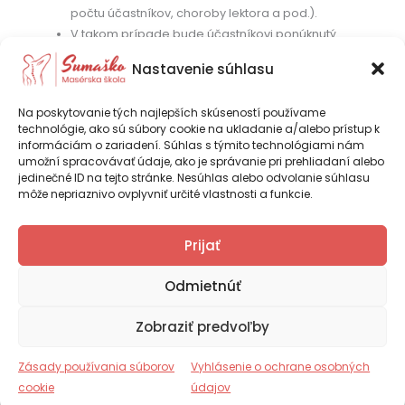
počtu účastníkov, choroby lektora a pod.).
V takom prípade bude účastníkovi ponúknutý
náhradný termín alebo vrátenie zálohy na kurz v plnej
Nastavenie súhlasu
výške.
Na poskytovanie tých najlepších skúseností používame
Zodpovednosť
technológie, ako sú súbory cookie na ukladanie a/alebo prístup k
informáciám o zariadení. Súhlas s týmito technológiami nám
Účastník sa zaväzuje, že sa zúčastní kurzu v dobrom
umožní spracovávať údaje, ako je správanie pri prehliadaní alebo
zdravotnom stave a že nezatají žiadne
jedinečné ID na tejto stránke. Nesúhlas alebo odvolanie súhlasu
kontraindikácie k praktickým častiam.
môže nepriaznivo ovplyvniť určité vlastnosti a funkcie.
Ing. Iveta Psocíková – SUMAŠKO je
Prijať
certifikovaná vzdelávacia inštitúcia podľa
Copyright © 2026 Sumaško |
Tvorba web stránok TOMARCO
platnej legislatívy SR
Odmietnúť
Zásady používania súborov cookie (EÚ)
Zobraziť predvoľby
Vyhlásenie o ochrane osobných údajov (EU)
Číslo certifikácie RCVI_2025_000270
Obchodné podmienky
Zásady používania súborov
Vyhlásenie o ochrane osobných
Reklamačný poriadok
cookie
údajov