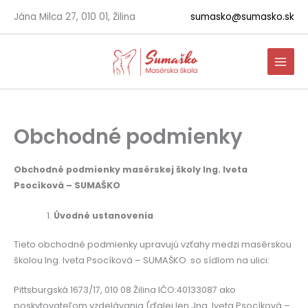
Preskočiť
Jána Milca 27, 010 01, Žilina
sumasko@sumasko.sk
na
obsah
Obchodné podmienky
Obchodné podmienky masérskej školy Ing. Iveta
Psocíková – SUMAŠKO
Úvodné ustanovenia
Tieto obchodné podmienky upravujú vzťahy medzi masérskou
školou Ing. Iveta Psocíková – SUMAŠKO so sídlom na ulici:
Pittsburgská 1673/17, 010 08 Žilina IČO:40133087 ako
poskytovateľom vzdelávania (ďalej len „Ing. Iveta Psocíková –