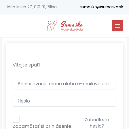
Preskočiť
Jána Milca 27, 010 01, Žilina
sumasko@sumasko.sk
na
obsah
Vitajte späť!
Zabudli ste
heslo?
Zapamätať si prihlásenie