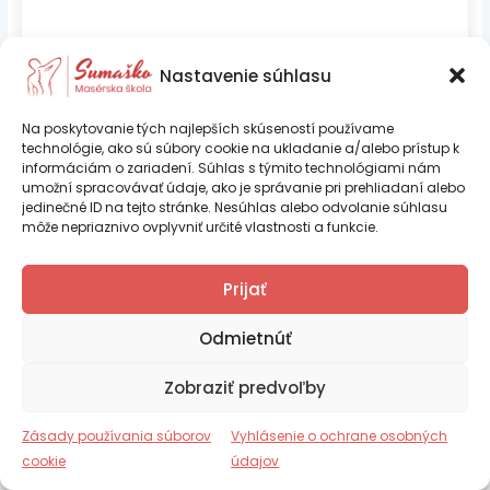
Prihlásiť sa
Nastavenie súhlasu
Na poskytovanie tých najlepších skúseností používame
technológie, ako sú súbory cookie na ukladanie a/alebo prístup k
informáciám o zariadení. Súhlas s týmito technológiami nám
umožní spracovávať údaje, ako je správanie pri prehliadaní alebo
jedinečné ID na tejto stránke. Nesúhlas alebo odvolanie súhlasu
môže nepriaznivo ovplyvniť určité vlastnosti a funkcie.
Ing. Iveta Psocíková – SUMAŠKO je
Prijať
certifikovaná vzdelávacia inštitúcia podľa
Copyright © 2026 Sumaško |
Tvorba web stránok TOMARCO
platnej legislatívy SR
Odmietnúť
Zásady používania súborov cookie (EÚ)
Zobraziť predvoľby
Vyhlásenie o ochrane osobných údajov (EU)
Číslo certifikácie RCVI_2025_000270
Obchodné podmienky
Zásady používania súborov
Vyhlásenie o ochrane osobných
Reklamačný poriadok
cookie
údajov