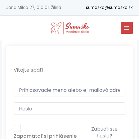
Preskočiť
Jána Milca 27, 010 01, Žilina
sumasko@sumasko.sk
na
obsah
Vitajte späť!
Zabudli ste
heslo?
Zapamätať si prihlásenie