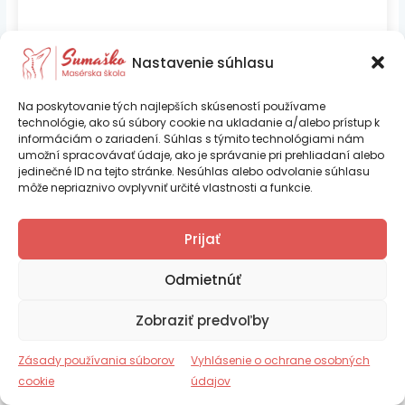
Prihlásiť sa
Nastavenie súhlasu
Na poskytovanie tých najlepších skúseností používame
technológie, ako sú súbory cookie na ukladanie a/alebo prístup k
informáciám o zariadení. Súhlas s týmito technológiami nám
umožní spracovávať údaje, ako je správanie pri prehliadaní alebo
jedinečné ID na tejto stránke. Nesúhlas alebo odvolanie súhlasu
môže nepriaznivo ovplyvniť určité vlastnosti a funkcie.
Ing. Iveta Psocíková – SUMAŠKO je
Prijať
certifikovaná vzdelávacia inštitúcia podľa
Copyright © 2026 Sumaško |
Tvorba web stránok TOMARCO
platnej legislatívy SR
Odmietnúť
Zásady používania súborov cookie (EÚ)
Zobraziť predvoľby
Vyhlásenie o ochrane osobných údajov (EU)
Číslo certifikácie RCVI_2025_000270
Obchodné podmienky
Zásady používania súborov
Vyhlásenie o ochrane osobných
Reklamačný poriadok
cookie
údajov