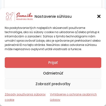
Prihlásiť sa
Nastavenie súhlasu
Na poskytovanie tých najlepších skúseností používame
technológie, ako sú súbory cookie na ukladanie a/alebo prístup k
informáciám o zariadení. Súhlas s týmito technológiami nám
umožní spracovávať údaje, ako je správanie pri prehliadaní alebo
jedinečné ID na tejto stránke. Nesúhlas alebo odvolanie súhlasu
môže nepriaznivo ovplyvniť určité vlastnosti a funkcie.
Ing. Iveta Psocíková – SUMAŠKO je
Prijať
certifikovaná vzdelávacia inštitúcia podľa
Copyright © 2026 Sumaško |
Tvorba web stránok TOMARCO
platnej legislatívy SR
Odmietnúť
Zásady používania súborov cookie (EÚ)
Zobraziť predvoľby
Vyhlásenie o ochrane osobných údajov (EU)
Číslo certifikácie RCVI_2025_000270
Obchodné podmienky
Zásady používania súborov
Vyhlásenie o ochrane osobných
Reklamačný poriadok
cookie
údajov