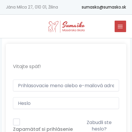
Preskočiť
Jána Milca 27, 010 01, Žilina
sumasko@sumasko.sk
na
obsah
Vitajte späť!
Zabudli ste
heslo?
Zapamätať si prihlásenie