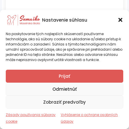
Prihlásiť sa
Nastavenie súhlasu
Na poskytovanie tých najlepších skúseností používame
technológie, ako sú súbory cookie na ukladanie a/alebo prístup k
informáciám o zariadení. Súhlas s týmito technológiami nám
umožní spracovávať údaje, ako je správanie pri prehliadaní alebo
jedinečné ID na tejto stránke. Nesúhlas alebo odvolanie súhlasu
môže nepriaznivo ovplyvniť určité vlastnosti a funkcie.
Ing. Iveta Psocíková – SUMAŠKO je
Prijať
certifikovaná vzdelávacia inštitúcia podľa
Copyright © 2026 Sumaško |
Tvorba web stránok TOMARCO
platnej legislatívy SR
Odmietnúť
Zásady používania súborov cookie (EÚ)
Zobraziť predvoľby
Vyhlásenie o ochrane osobných údajov (EU)
Číslo certifikácie RCVI_2025_000270
Obchodné podmienky
Zásady používania súborov
Vyhlásenie o ochrane osobných
Reklamačný poriadok
cookie
údajov