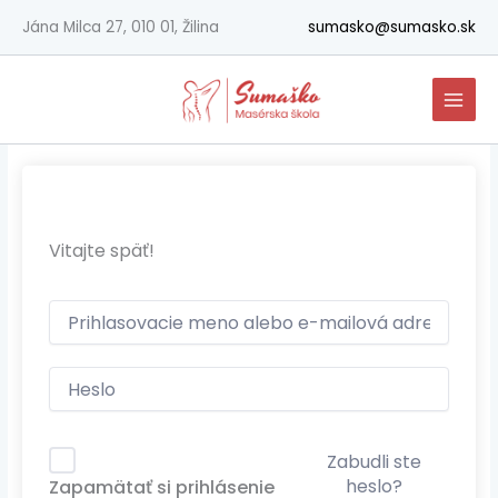
Preskočiť
Jána Milca 27, 010 01, Žilina
sumasko@sumasko.sk
na
obsah
Vitajte späť!
Zabudli ste
heslo?
Zapamätať si prihlásenie