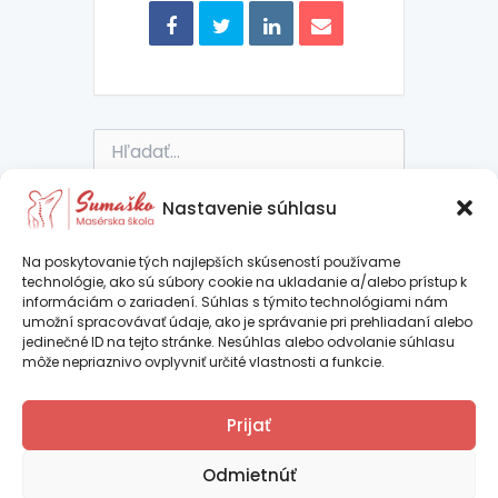
Vyhľadať:
Nastavenie súhlasu
Na poskytovanie tých najlepších skúseností používame
Najnovšie
technológie, ako sú súbory cookie na ukladanie a/alebo prístup k
informáciám o zariadení. Súhlas s týmito technológiami nám
umožní spracovávať údaje, ako je správanie pri prehliadaní alebo
komentáre
jedinečné ID na tejto stránke. Nesúhlas alebo odvolanie súhlasu
môže nepriaznivo ovplyvniť určité vlastnosti a funkcie.
Ing. Iveta Psocíková – SUMAŠKO je
Prijať
certifikovaná vzdelávacia inštitúcia podľa
Copyright © 2026 Sumaško |
Tvorba web stránok TOMARCO
platnej legislatívy SR
Odmietnúť