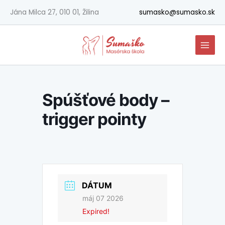
Preskočiť
Jána Milca 27, 010 01, Žilina
sumasko@sumasko.sk
na
obsah
Spúšťové body –
trigger pointy
DÁTUM
máj 07 2026
Expired!