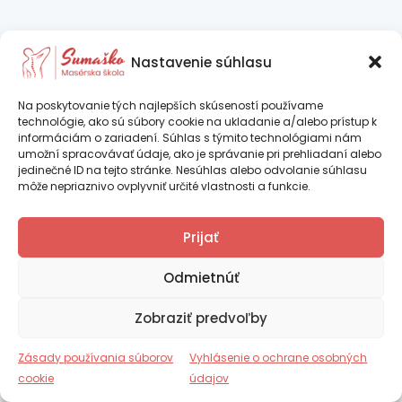
Nastavenie súhlasu
Na poskytovanie tých najlepších skúseností používame
technológie, ako sú súbory cookie na ukladanie a/alebo prístup k
informáciám o zariadení. Súhlas s týmito technológiami nám
umožní spracovávať údaje, ako je správanie pri prehliadaní alebo
jedinečné ID na tejto stránke. Nesúhlas alebo odvolanie súhlasu
môže nepriaznivo ovplyvniť určité vlastnosti a funkcie.
Ing. Iveta Psocíková – SUMAŠKO je
Prijať
certifikovaná vzdelávacia inštitúcia podľa
Copyright © 2026 Sumaško |
Tvorba web stránok TOMARCO
platnej legislatívy SR
Odmietnúť
Zásady používania súborov cookie (EÚ)
Zobraziť predvoľby
Vyhlásenie o ochrane osobných údajov (EU)
Číslo certifikácie RCVI_2025_000270
Obchodné podmienky
Zásady používania súborov
Vyhlásenie o ochrane osobných
Reklamačný poriadok
cookie
údajov