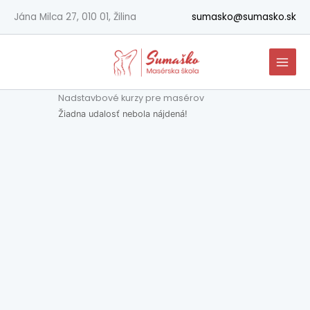
Preskočiť
Jána Milca 27, 010 01, Žilina
sumasko@sumasko.sk
na
obsah
Nadstavbové kurzy pre masérov
Žiadna udalosť nebola nájdená!