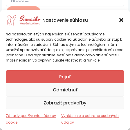
Nastavenie súhlasu
Na poskytovanie tých najlepších skúseností používame
technológie, ako sú súbory cookie na ukladanie a/alebo prístup k
informáciám o zariadení. Súhlas s týmito technológiami nám
umožní spracovávať údaje, ako je správanie pri prehliadaní alebo
jedinečné ID na tejto stránke. Nesúhlas alebo odvolanie súhlasu
môže nepriaznivo ovplyvniť určité vlastnosti a funkcie.
Ing. Iveta Psocíková – SUMAŠKO je
Prijať
certifikovaná vzdelávacia inštitúcia podľa
Copyright © 2026 Sumaško |
Tvorba web stránok TOMARCO
platnej legislatívy SR
Odmietnúť
Zásady používania súborov cookie (EÚ)
Zobraziť predvoľby
Vyhlásenie o ochrane osobných údajov (EU)
Číslo certifikácie RCVI_2025_000270
Obchodné podmienky
Zásady používania súborov
Vyhlásenie o ochrane osobných
Reklamačný poriadok
cookie
údajov