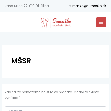
Vyhľadať:
Preskočiť
Jána Milca 27, 010 01, Žilina
sumasko@sumasko.sk
na
obsah
MŠSR
Zdá sa, že nemôžeme nájsť to čo hľadáte. Možno to skúste
vyhľadať.