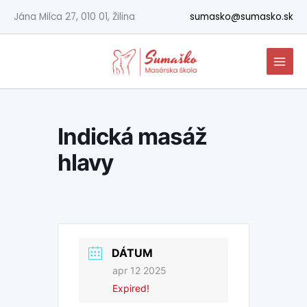
Preskočiť
Jána Milca 27, 010 01, Žilina
sumasko@sumasko.sk
na
obsah
Indická masáž
hlavy
DÁTUM
apr 12 2025
Expired!