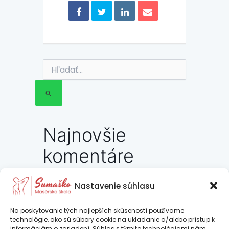
Vyhľadať:
Najnovšie
komentáre
Nastavenie súhlasu
Pridaj komentár
Na poskytovanie tých najlepších skúseností používame
technológie, ako sú súbory cookie na ukladanie a/alebo prístup k
informáciám o zariadení. Súhlas s týmito technológiami nám