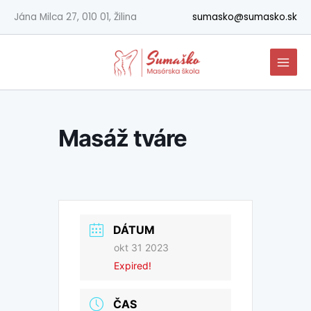
Preskočiť
Jána Milca 27, 010 01, Žilina
sumasko@sumasko.sk
na
obsah
Masáž tváre
DÁTUM
okt 31 2023
Expired!
ČAS