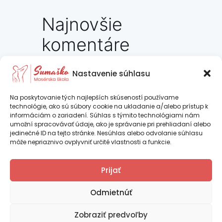
Najnovšie
komentáre
Nastavenie súhlasu
Pridaj komentár
Na poskytovanie tých najlepších skúseností používame
technológie, ako sú súbory cookie na ukladanie a/alebo prístup k
informáciám o zariadení. Súhlas s týmito technológiami nám
Prepáčte, ale pred zanechaním
umožní spracovávať údaje, ako je správanie pri prehliadaní alebo
komentára sa musíte
prihlásiť
.
jedinečné ID na tejto stránke. Nesúhlas alebo odvolanie súhlasu
môže nepriaznivo ovplyvniť určité vlastnosti a funkcie.
Ing. Iveta Psocíková – SUMAŠKO je
Prijať
certifikovaná vzdelávacia inštitúcia podľa
Copyright © 2026 Sumaško |
Tvorba web stránok TOMARCO
platnej legislatívy SR
Odmietnúť
Zásady používania súborov cookie (EÚ)
Zobraziť predvoľby
Vyhlásenie o ochrane osobných údajov (EU)
Číslo certifikácie RCVI_2025_000270