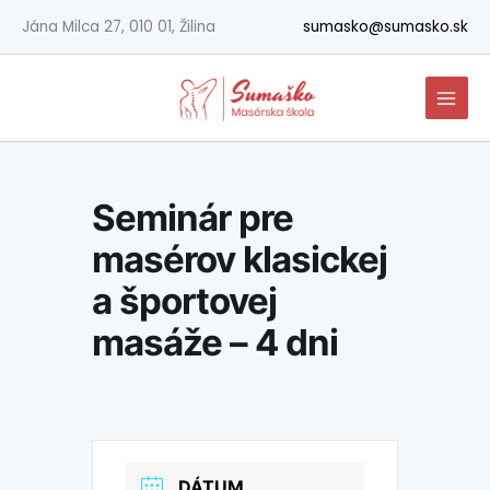
Preskočiť
Jána Milca 27, 010 01, Žilina
sumasko@sumasko.sk
na
obsah
Seminár pre
masérov klasickej
a športovej
masáže – 4 dni
DÁTUM