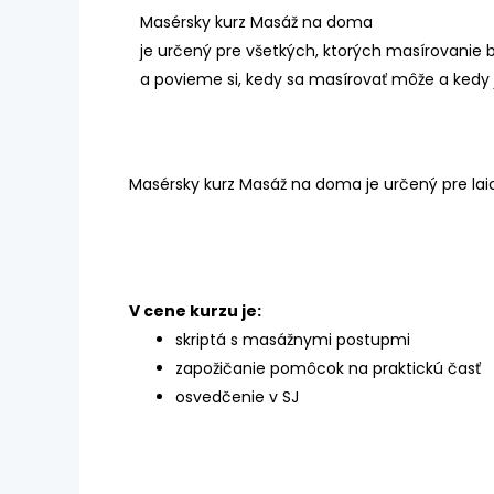
Masérsky kurz Masáž na doma
je určený pre všetkých, ktorých masírovanie b
a povieme si, kedy sa masírovať môže a kedy 
Masérsky kurz Masáž na doma je určený pre laic
V cene kurzu je:
skriptá s masážnymi postupmi
zapožičanie pomôcok na praktickú časť
osvedčenie v SJ