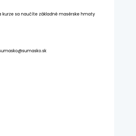
) Na kurze sa naučíte základné masérske hmaty
sumasko@sumasko.sk