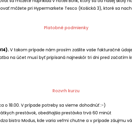
ať sa môžete napríklad v hoteli Bôrik, ktorý sa od našej školy 
ovať môžete pri Hypermarkete Tesco (Košická 3), ktoré sa nach
Platobné podmienky
14).
V takom prípade nám prosím zašlite vaše fakturačné údaje
tba na účet musí byť pripísaná najneskôr tri dni pred začatím k
Rozvrh kurzu
 o 18.00. V prípade potreby sa vieme dohodnúť :-)
rátkych prestávok, obedňajšia prestávka trvá 60 minút
hádza bistro Modus, kde varia veľmi chutne a v prípade záujmu vá