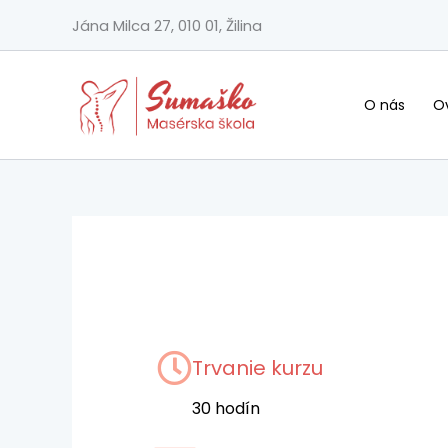
Preskočiť
Jána Milca 27, 010 01, Žilina
na
obsah
O nás
Ov
Trvanie kurzu
30 hodín