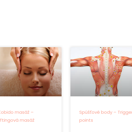
Kobido masáž –
Spúšťové body – Trigge
liftingová masáž
points