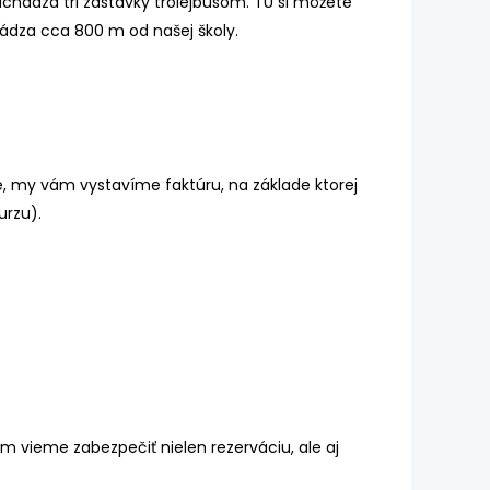
nachádza tri zastávky trolejbusom.
TU si môžete
ádza cca 800 m od našej školy.
, my vám vystavíme faktúru, na základe ktorej
urzu).
m vieme zabezpečiť nielen rezerváciu, ale aj