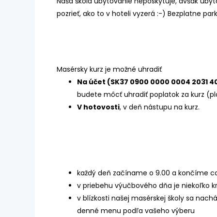
Naša škola ubytovanie neposkytuje, avšak ubytov
pozrieť, ako to v hoteli vyzerá :-)
Bezplatne park
Masérsky kurz je možné uhradiť
Na účet (SK37 0900 0000 0004 2031 40
budete môcť uhradiť poplatok za kurz (pla
V hotovosti
, v deň nástupu na kurz.
každý deň začíname o 9.00 a končíme cca
v priebehu výučbového dňa je niekoľko k
v blízkosti našej masérskej školy sa nac
denné menu podľa vašeho výberu